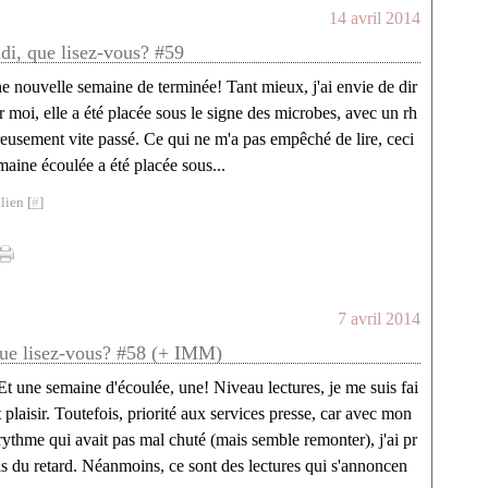
14 avril 2014
ndi, que lisez-vous? #59
e nouvelle semaine de terminée! Tant mieux, j'ai envie de dir
r moi, elle a été placée sous le signe des microbes, avec un rh
eusement vite passé. Ce qui ne m'a pas empêché de lire, ceci
maine écoulée a été placée sous...
lien [
#
]
7 avril 2014
 que lisez-vous? #58 (+ IMM)
Et une semaine d'écoulée, une! Niveau lectures, je me suis fai
t plaisir. Toutefois, priorité aux services presse, car avec mon
rythme qui avait pas mal chuté (mais semble remonter), j'ai pr
is du retard. Néanmoins, ce sont des lectures qui s'annoncen