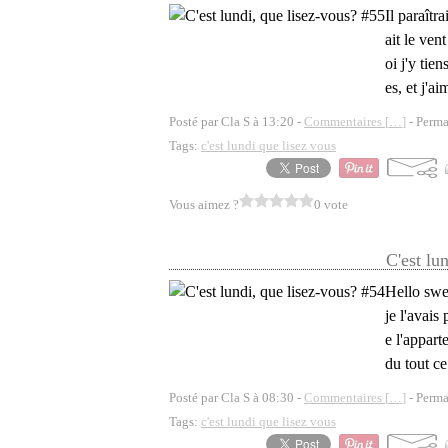
Il paraîtr
ait le ven
oi j'y tie
es, et j'a
Posté par Cla S à 13:20 -
Commentaires [
…
]
- Perma
Tags:
c'est lundi que lisez vous
Vous aimez ?
0 vote
C'est lu
Hello swe
je l'avais
e l'appar
du tout ce
Posté par Cla S à 08:30 -
Commentaires [
…
]
- Perma
Tags:
c'est lundi que lisez vous