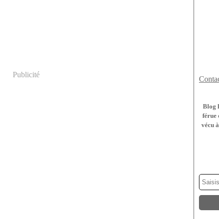
Publicité
Contac
Blog 
férue 
vécu à