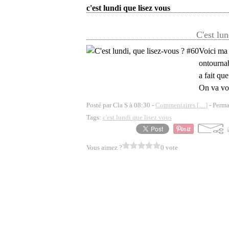
c'est lundi que lisez vous
C'est lun
Voici ma 
ontournab
a fait qu
On va voi
Posté par Cla S à 08:30 -
Commentaires [
…
]
- Perma
Tags:
c'est lundi que lisez vous
Vous aimez ?
0 vote