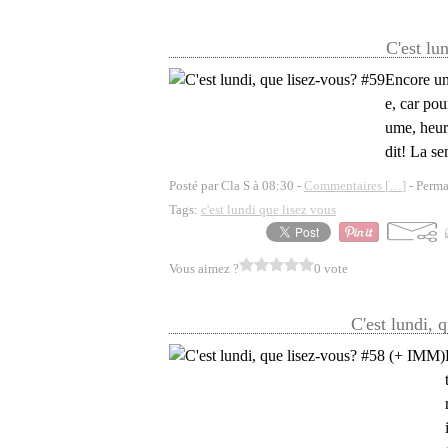
C'est lu
Encore un
e, car pou
ume, heur
dit! La se
Posté par Cla S à 08:30 -
Commentaires [
…
]
- Perma
Tags:
c'est lundi que lisez vous
Vous aimez ?
0 vote
C'est lundi,