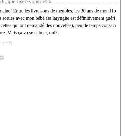
ndi, que lisez-vous? #56
maine! Entre les livraisons de meubles, les 30 ans de mon Ho
 sorties avec mon bébé (sa laryngite est définitivement guéri
à celles qui ont demandé des nouvelles), peu de temps consacr
ture. Mais ça va se calmer, oui?...
lien [
#
]