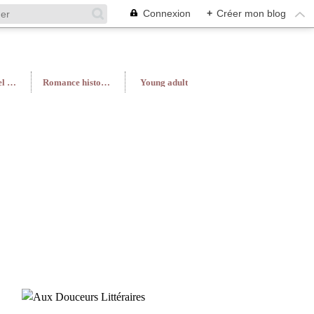
Connexion
+
Créer mon blog
Roman féminin/Feel Good
Romance historique
Young adult