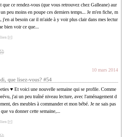
ait que ce rendez-vous (que vous retrouvez chez Galleane) aur
t un peu moins en poupe ces derniers temps... Je m'en fiche, m
ns, j'en ai besoin car il m'aide à y voir plus clair dans mes lectur
ime bien voir ce que...
lien [
#
]
10 mars 2014
ndi, que lisez-vous? #54
eties ♥ Et voici une nouvelle semaine qui se profile. Comme
 prévu, j'ai un peu traîné niveau lecture, avec l'aménagement d
tement, des meubles à commander et mon bébé. Je ne sais pas
 que va donner cette semaine,...
lien [
#
]