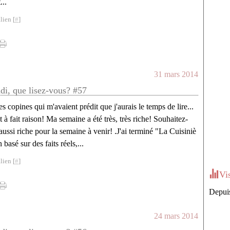
t...
lien [
#
]
31 mars 2014
ndi, que lisez-vous? #57
es copines qui m'avaient prédit que j'aurais le temps de lire...
t à fait raison! Ma semaine a été très, très riche! Souhaitez-
ussi riche pour la semaine à venir! .J'ai terminé "La Cuisiniè
 basé sur des faits réels,...
lien [
#
]
Vi
Depuis
24 mars 2014