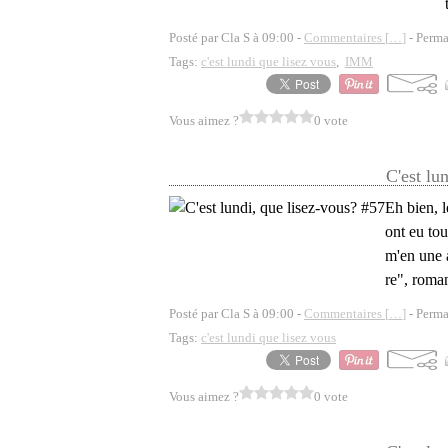
Posté par Cla S à 09:00 -
Commentaires [
…
]
- Perma
Tags:
c'est lundi que lisez vous
,
IMM
Vous aimez ?
0 vote
C'est lu
Eh bien, l
ont eu tou
m'en une a
re", roman
Posté par Cla S à 09:00 -
Commentaires [
…
]
- Perma
Tags:
c'est lundi que lisez vous
Vous aimez ?
0 vote