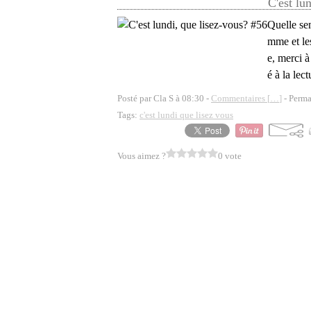
C'est lu
Quelle se
mme et les
e, merci 
é à la lec
Posté par Cla S à 08:30 -
Commentaires [
…
]
- Perma
Tags:
c'est lundi que lisez vous
Vous aimez ?
0 vote