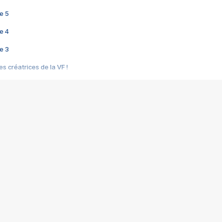
e 5
e 4
e 3
s créatrices de la VF !
e 2
e 1
e Mektoub My Love arrive enfin ! Rencontre avec Shaïn Boumedine et Sal
i : après Toni en famille
elle réalise le bouleversant Dites lui que je l'aime
ais ! Rencontre autour de Vie privée de Rebecca Zlotowski
 de Marguerite, Grave... Rencontre avec Ella Rumpf
 Les Rêveurs, un film intime sur la santé mentale