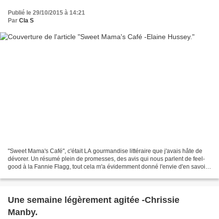
Publié le 29/10/2015 à 14:21
Par
Cla S
"Sweet Mama's Café", c'était LA gourmandise littéraire que j'avais hâte de
dévorer. Un résumé plein de promesses, des avis qui nous parlent de feel-
good à la Fannie Flagg, tout cela m'a évidemment donné l'envie d'en savoir
plus. Je remercie les éditions...
Une semaine légèrement agitée -Chrissie
Manby.