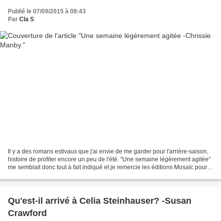
Publié le 07/09/2015 à 08:43
Par
Cla S
Il y a des romans estivaux que j'ai envie de me garder pour l'arrière-saison,
histoire de profiter encore un peu de l'été. "Une semaine légèrement agitée"
me semblait donc tout à fait indiqué et je remercie les éditions Mosaïc pour
leur confiance. Présentation:...
Qu'est-il arrivé à Celia Steinhauser? -Susan
Crawford