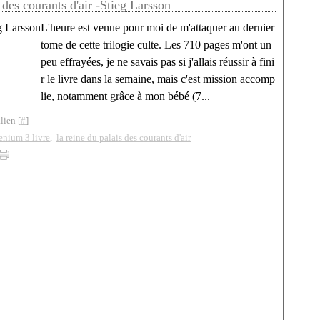
 des courants d'air -Stieg Larsson
L'heure est venue pour moi de m'attaquer au dernier
tome de cette trilogie culte. Les 710 pages m'ont un
peu effrayées, je ne savais pas si j'allais réussir à fini
r le livre dans la semaine, mais c'est mission accomp
lie, notamment grâce à mon bébé (7...
lien [
#
]
enium 3 livre
,
la reine du palais des courants d'air