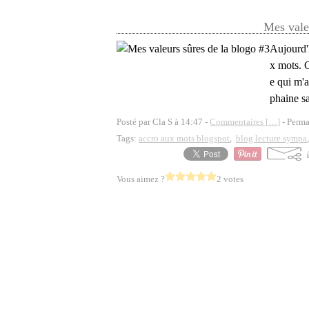
Mes vale
Aujourd'h
x mots. C
e qui m'a
phaine sa
Posté par Cla S à 14:47 -
Commentaires [
…
]
- Perma
Tags:
accro aux mots blogspot
,
blog lecture sympa
Vous aimez ?
2 votes