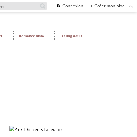
Connexion
+
Créer mon blog
Roman féminin/Feel Good
Romance historique
Young adult