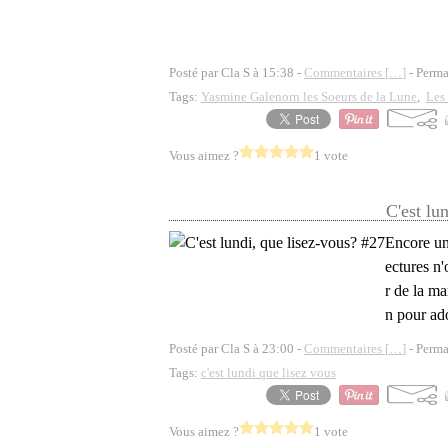
Posté par Cla S à 15:38 -
Commentaires [
…
]
- Perma
Tags:
Yasmine Galenorn les Soeurs de la Lune
,
Les 
Vous aimez ?
1 vote
C'est lu
Encore une
ectures n'
r de la m
n pour ado
Posté par Cla S à 23:00 -
Commentaires [
…
]
- Perma
Tags:
c'est lundi que lisez vous
Vous aimez ?
1 vote