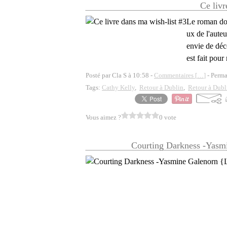
Ce livr
Le roman don
ux de l'auteu
envie de déco
est fait pour 
Posté par Cla S à 10:58 -
Commentaires [
…
]
- Perma
Tags:
Cathy Kelly
,
Retour à Dublin
,
Retour à Dubl
Vous aimez ?
0 vote
Courting Darkness -Yasmi