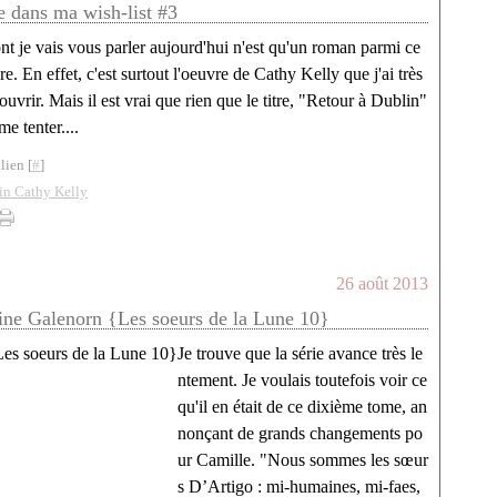
e dans ma wish-list #3
t je vais vous parler aujourd'hui n'est qu'un roman parmi ce
re. En effet, c'est surtout l'oeuvre de Cathy Kelly que j'ai très
uvrir. Mais il est vrai que rien que le titre, "Retour à Dublin"
me tenter....
lien [
#
]
in Cathy Kelly
26 août 2013
ne Galenorn {Les soeurs de la Lune 10}
Je trouve que la série avance très le
ntement. Je voulais toutefois voir ce
qu'il en était de ce dixième tome, an
nonçant de grands changements po
ur Camille. "Nous sommes les sœur
s D’Artigo : mi-humaines, mi-faes,