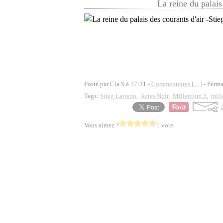
La reine du palais
Posté par Cla S à 17:31 -
Commentaires [
…
]
- Perma
Tags:
Stieg Larsson
,
Actes Noir
,
Millenium 3
,
mill
Vous aimez ?
1 vote