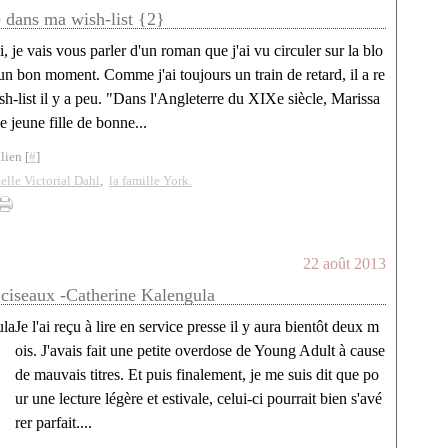
e dans ma wish-list {2}
, je vais vous parler d'un roman que j'ai vu circuler sur la blo
un bon moment. Comme j'ai toujours un train de retard, il a re
sh-list il y a peu. "Dans l'Angleterre du XIXe siècle, Marissa
e jeune fille de bonne...
lien [
#
]
lle Victorial Dahl
,
la famille York.
22 août 2013
, ciseaux -Catherine Kalengula
Je l'ai reçu à lire en service presse il y aura bientôt deux m
ois. J'avais fait une petite overdose de Young Adult à cause
de mauvais titres. Et puis finalement, je me suis dit que po
ur une lecture légère et estivale, celui-ci pourrait bien s'avé
rer parfait....