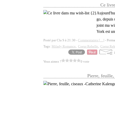
Ce livr
Aujourd'hui
go, depuis 
joint ma wi
York est un
Posté par Cla S à 21:30 -
Commentaires [
…
]
- Perma
Tags:
Milady Romance
,
Coeur Rebelle
,
Coeur Rebe
Vous aimez ?
0 vote
Pierre, feuille