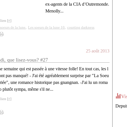
ex-agents de la CIA d’Outremonde.
Menolly...
lien [
#
]
soeurs de la lune
,
Les soeurs de la lune 10
,
courting darkness
25 août 2013
ndi, que lisez-vous? #27
 semaine qui est passée à une vitesse folle! En tout cas, les l
ont pas manqué! - J'ai été agréablement surprise par "La Soeu
ariée", une romance historique pas gnangnan. -J'ai lu un roma
 plutôt sympa, même s'il ne...
Vi
lien [
#
]
Depuis