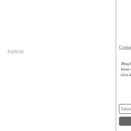
Contac
Publicité
Blog 
férue 
vécu à