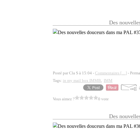
Des nouvelle
Posté par Cla S à 15:04 -
Commentaires [
…
]
- Perma
Tags:
in my mail box IMMB
,
IMM
Vous aimez ?
0 vote
Des nouvelle