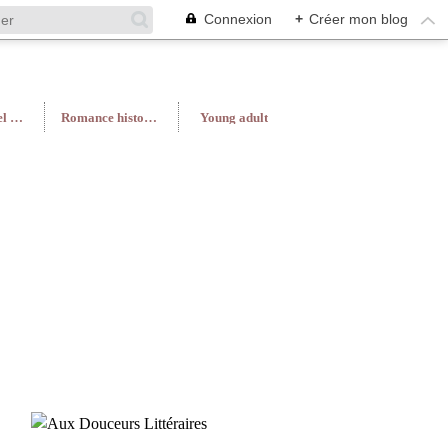
Connexion
+
Créer mon blog
Roman féminin/Feel Good
Romance historique
Young adult