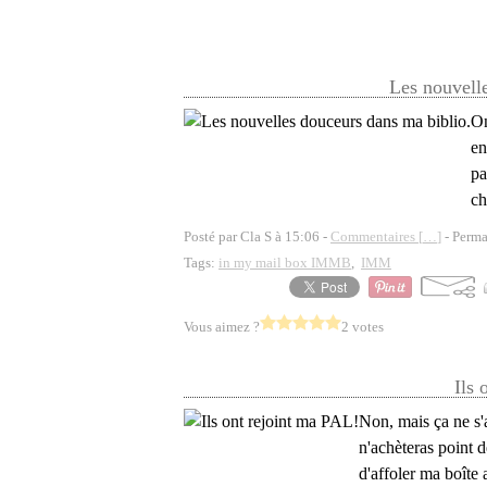
Les nouvell
On
en
pa
ch
Posté par Cla S à 15:06 -
Commentaires [
…
]
- Perma
Tags:
in my mail box IMMB
,
IMM
Vous aimez ?
2 votes
Ils 
Non, mais ça ne s'a
n'achèteras point d
d'affoler ma boîte 