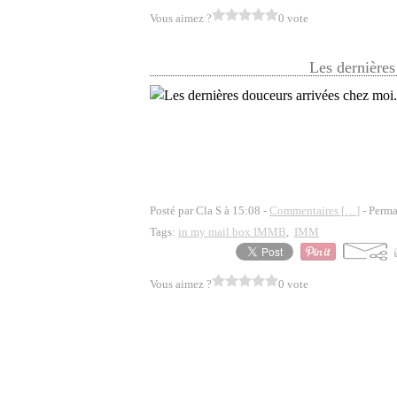
Vous aimez ?
0 vote
Les dernières
Posté par Cla S à 15:08 -
Commentaires [
…
]
- Perma
Tags:
in my mail box IMMB
,
IMM
Vous aimez ?
0 vote