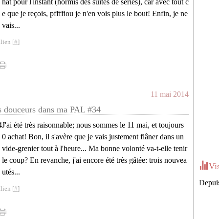
hat pour l'instant (hormis des suites de séries), car avec tout c
e que je reçois, pffffiou je n'en vois plus le bout! Enfin, je ne
vais...
lien [
#
]
11 mai 2014
s douceurs dans ma PAL #34
J'ai été très raisonnable; nous sommes le 11 mai, et toujours
0 achat! Bon, il s'avère que je vais justement flâner dans un
vide-grenier tout à l'heure... Ma bonne volonté va-t-elle tenir
le coup? En revanche, j'ai encore été très gâtée: trois nouvea
Vi
utés...
Depuis
lien [
#
]