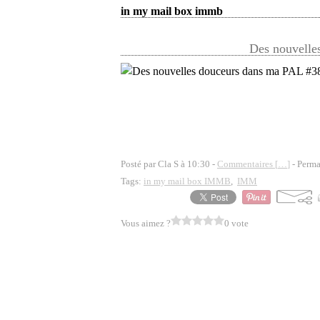
in my mail box immb
Des nouvelle
Posté par Cla S à 10:30 -
Commentaires [
…
]
- Perma
Tags:
in my mail box IMMB
,
IMM
Vous aimez ?
0 vote