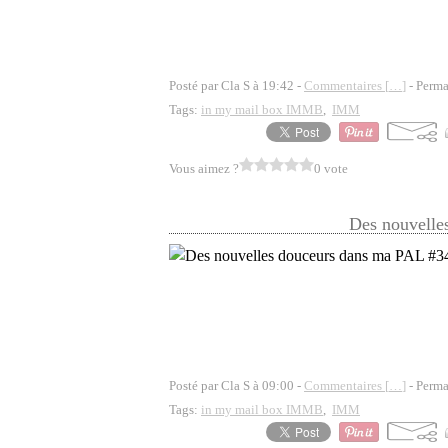
Posté par Cla S à 19:42 -
Commentaires [
…
]
- Perma
Tags:
in my mail box IMMB
,
IMM
Vous aimez ?
0 vote
Des nouvelle
Posté par Cla S à 09:00 -
Commentaires [
…
]
- Perma
Tags:
in my mail box IMMB
,
IMM