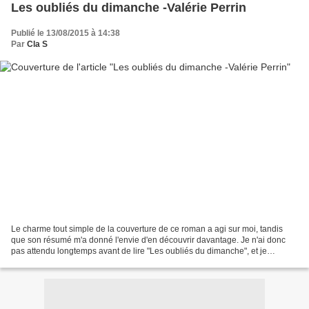
Les oubliés du dimanche -Valérie Perrin
Publié le 13/08/2015 à 14:38
Par
Cla S
Le charme tout simple de la couverture de ce roman a agi sur moi, tandis
que son résumé m'a donné l'envie d'en découvrir davantage. Je n'ai donc
pas attendu longtemps avant de lire "Les oubliés du dimanche", et je
remercie les éditions Albin Michel pour...