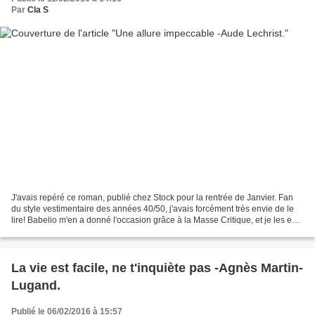
Par
Cla S
J'avais repéré ce roman, publié chez Stock pour la rentrée de Janvier. Fan
du style vestimentaire des années 40/50, j'avais forcément très envie de le
lire! Babelio m'en a donné l'occasion grâce à la Masse Critique, et je les en
remercie. Présentation:...
La vie est facile, ne t'inquiète pas -Agnès Martin-
Lugand.
Publié le 06/02/2016 à 15:57