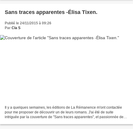
Sans traces apparentes -Élisa Tixen.
Publié le 24/11/2015 à 09:26
Par
Cla S
Il y a quelques semaines, les éditions de La Rémanence m'ont contactée
pour me proposer de découvrir un de leurs romans. J'ai été de suite
intriguée par la couverture de "Sans traces apparentes", et passionnée de
romans qui enquêtent sur des passé familiaux,...