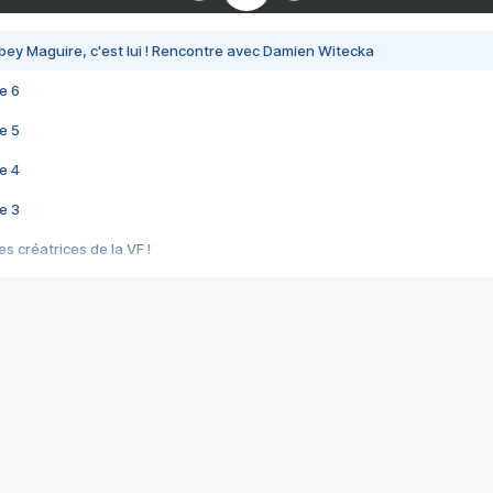
bey Maguire, c'est lui ! Rencontre avec Damien Witecka
e 6
e 5
e 4
e 3
s créatrices de la VF !
e 2
e 1
e Mektoub My Love arrive enfin ! Rencontre avec Shaïn Boumedine et Sal
i : après Toni en famille
elle réalise le bouleversant Dites lui que je l'aime
ais ! Rencontre autour de Vie privée de Rebecca Zlotowski