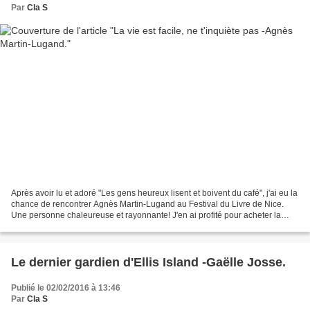
Par
Cla S
Après avoir lu et adoré "Les gens heureux lisent et boivent du café", j'ai eu la
chance de rencontrer Agnès Martin-Lugand au Festival du Livre de Nice.
Une personne chaleureuse et rayonnante! J'en ai profité pour acheter la
suite des aventures de Diane,...
Le dernier gardien d'Ellis Island -Gaëlle Josse.
Publié le 02/02/2016 à 13:46
Par
Cla S