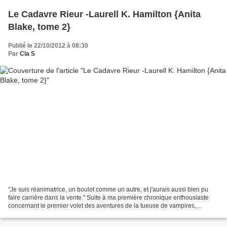
Le Cadavre Rieur -Laurell K. Hamilton {Anita
Blake, tome 2}
Publié le 22/10/2012 à 08:30
Par
Cla S
"Je suis réanimatrice, un boulot comme un autre, et j'aurais aussi bien pu
faire carrière dans la vente." Suite à ma première chronique enthousiaste
concernant le premier volet des aventures de la tueuse de vampires,
plusieurs m'ont prédit que d'ici quelques...