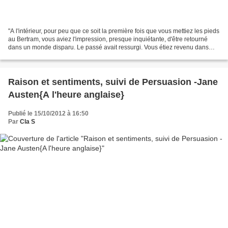
"A l'intérieur, pour peu que ce soit la première fois que vous mettiez les pieds
au Bertram, vous aviez l'impression, presque inquiétante, d'être retourné
dans un monde disparu. Le passé avait ressurgi. Vous étiez revenu dans
l'Angleterre d'Edouard VII."...
Raison et sentiments, suivi de Persuasion -Jane
Austen{A l'heure anglaise}
Publié le 15/10/2012 à 16:50
Par
Cla S