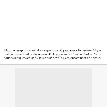
"Nous, on a appris à craindre ce que l'on voit, pas ce que l'on entend." Il y a
quelques années de cela, on m'a offert ce roman de Romain Sardou. Ayant
parfois quelques préjugés, je me suis dit: "Ca y est, encore un fils à papa en
mal de notoriété". Finalement,...