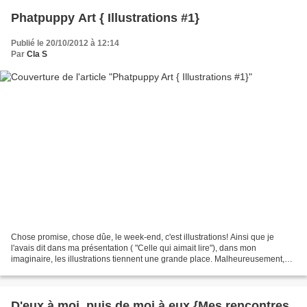
Phatpuppy Art { Illustrations #1}
Publié le 20/10/2012 à 12:14
Par
Cla S
Chose promise, chose dûe, le week-end, c'est illustrations! Ainsi que je
l'avais dit dans ma présentation ( "Celle qui aimait lire"), dans mon
imaginaire, les illustrations tiennent une grande place. Malheureusement,
j'ai deux mains gauches, donc je n'irais...
D'eux à moi, puis de moi à eux {Mes rencontres