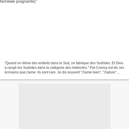
"Quand on élève des enfants dans le Sud, on fabrique des Sudistes. Et Dieu
a rangé les Sudistes dans la catégorie des imbéciles." Pat Conroy est de ces
écrivains que j'aime. Ils sont rare. Je dis souvent "J'aime bien", "J'adore",
mais le "J'aime" est...