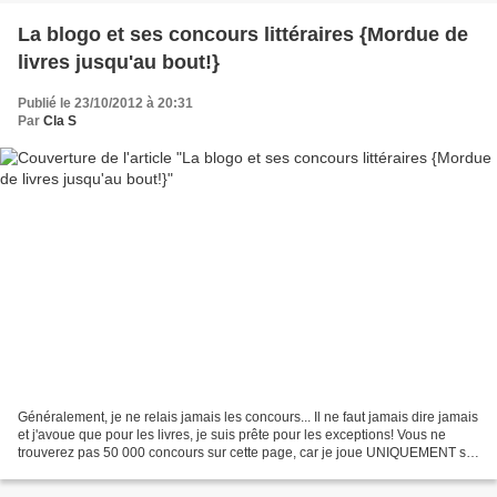
La blogo et ses concours littéraires {Mordue de
livres jusqu'au bout!}
Publié le 23/10/2012 à 20:31
Par
Cla S
Généralement, je ne relais jamais les concours... Il ne faut jamais dire jamais
et j'avoue que pour les livres, je suis prête pour les exceptions! Vous ne
trouverez pas 50 000 concours sur cette page, car je joue UNIQUEMENT si
le lot m'intéresse vraiment......