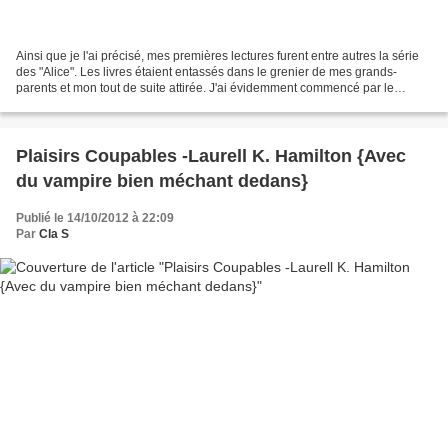
Ainsi que je l'ai précisé, mes premières lectures furent entre autres la série
des "Alice". Les livres étaient entassés dans le grenier de mes grands-
parents et mon tout de suite attirée. J'ai évidemment commencé par le
premier, "Alice détective" et j'ai...
Plaisirs Coupables -Laurell K. Hamilton {Avec
du vampire bien méchant dedans}
Publié le 14/10/2012 à 22:09
Par
Cla S