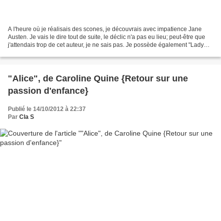
A l'heure où je réalisais des scones, je découvrais avec impatience Jane
Austen. Je vais le dire tout de suite, le déclic n'a pas eu lieu; peut-être que
j'attendais trop de cet auteur, je ne sais pas. Je possède également "Lady
Susan", je vais attendre...
"Alice", de Caroline Quine {Retour sur une
passion d'enfance}
Publié le 14/10/2012 à 22:37
Par
Cla S