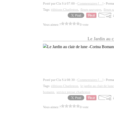
Posté par Cla S à 07:00 -
Commentaires [
…
]
- Perma
Tags:
éditions Charleston
,
fleurs sauvages
,
fleurs 
Vous aimez ?
0 vote
Le Jardin au 
Posté par Cla S à 08:30 -
Commentaires [
…
]
- Perma
Tags:
éditions Charleston
,
le jardin au clair de lune
bomann
,
service presse charleston
Vous aimez ?
0 vote