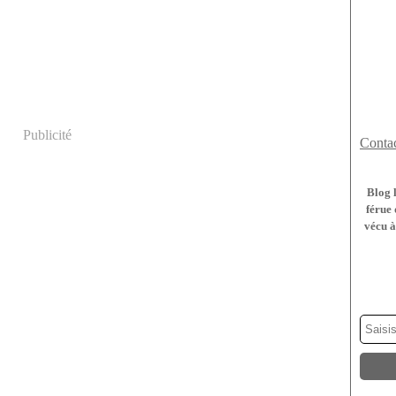
Publicité
Contac
Blog 
férue 
vécu à