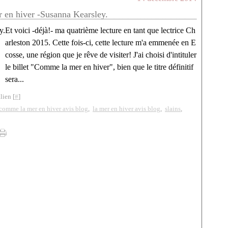
en hiver -Susanna Kearsley.
Et voici -déjà!- ma quatrième lecture en tant que lectrice Ch
arleston 2015. Cette fois-ci, cette lecture m'a emmenée en E
cosse, une région que je rêve de visiter! J'ai choisi d'intituler
le billet "Comme la mer en hiver", bien que le titre définitif
sera...
lien [
#
]
comme la mer en hiver avis blog
,
la mer en hiver avis blog
,
slains
,