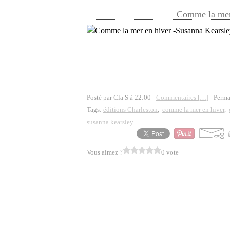
Comme la mer 
Posté par Cla S à 22:00 -
Commentaires [
…
]
- Perma
Tags:
éditions Charleston
,
comme la mer en hiver
,
susanna kearsley
Vous aimez ?
0 vote