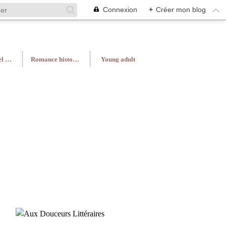
Connexion
+
Créer mon blog
Roman féminin/Feel Good
Romance historique
Young adult