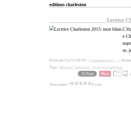
editions charleston
Lectrice C
C'ét
e Ch
nape
se, 
Posté par Cla S à 09:00 -
Commentaires [
…
]
- Perma
Tags:
éditions Charleston
,
lectrices charleston
Vous aimez ?
0 vote