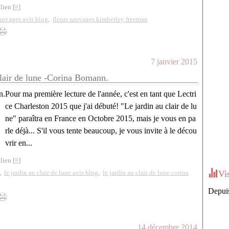
lien [
#
]
sauvages avis blog
,
fleurs sauvages kimberley freeman
7 janvier 2015
clair de lune -Corina Bomann.
Pour ma première lecture de l'année, c'est en tant que Lectri
ce Charleston 2015 que j'ai débuté! "Le jardin au clair de lu
ne" paraîtra en France en Octobre 2015, mais je vous en pa
rle déjà... S'il vous tente beaucoup, je vous invite à le décou
vrir en...
lien [
#
]
,
le jardin au clair de lune avis blog
,
le jardin au clair de lune corina
Vi
Depuis
14 décembre 2014