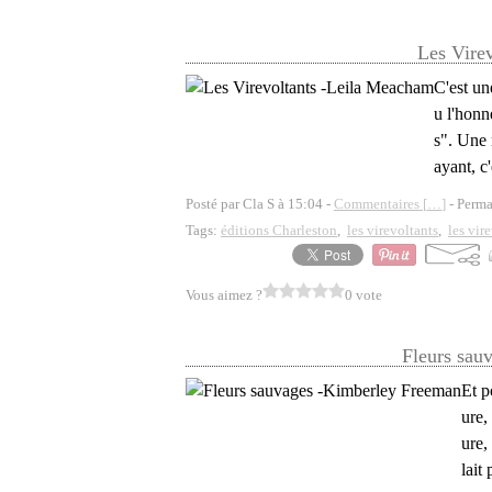
Les Vire
C'est un
u l'honn
s". Une 
ayant, c
Posté par Cla S à 15:04 -
Commentaires [
…
]
- Perma
Tags:
éditions Charleston
,
les virevoltants
,
les vir
Vous aimez ?
0 vote
Fleurs sau
Et p
ure,
ure,
lait