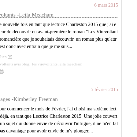
6 mars 2015
voltants -Leila Meacham
e nouvelle fois en tant que lectrice Charleston 2015 que j'ai e
eur de découvrir en avant-première le roman "Les Virevoltant
romancière que je souhaitais découvrir, un roman plus qu'attr
'est donc avec entrain que je me suis...
lien [
#
]
evoltants avis blog
,
les virevoltants leila meacham
5 février 2015
vages -Kimberley Freeman
our commencer le mois de Février, j'ai choisi ma sixième lect
 déjà, en tant que Lectrice Charleston 2015. Une jolie couvert
 un sujet qui donne envie de découvrir l'intrigue, il ne m'en fal
 pas davantage pour avoir envie de m'y plonger....