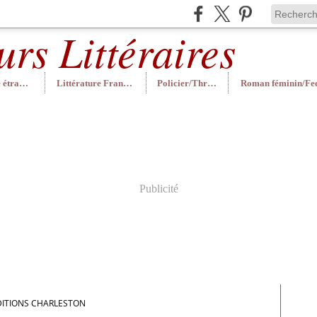
Littérature étrangère
Littérature Française
Policier/Thriller
Publicité
DITIONS CHARLESTON