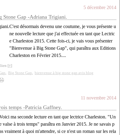
5 décembre 2014
 Stone Gap -Adriana Trigiani.
C'est désormais devenu une coutume, je vous présente u
ne nouvelle lecture que j'ai effectuée en tant que Lectric
e Charleston 2015. Cette fois-ci, je vais vous présenter
"Bienvenue à Big Stone Gap", qui paraîtra aux Editions
Charleston en Février 2015....
lien [
#
]
Gap
,
Big Stone Gap
,
bienvenue à big stone gap avis blog
11 novembre 2014
rois temps -Patricia Gaffney.
Voici ma seconde lecture en tant que lectrice Charleston. "Un
e valse à trois temps" paraîtra en Janvier 2015. Je ne savais p
as vraiment à quoi m'attendre, si ce n'est un roman sur les rela