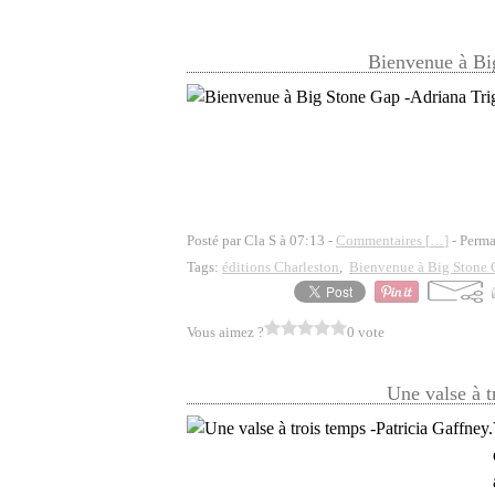
Bienvenue à Big
Posté par Cla S à 07:13 -
Commentaires [
…
]
- Perma
Tags:
éditions Charleston
,
Bienvenue à Big Stone 
Vous aimez ?
0 vote
Une valse à t